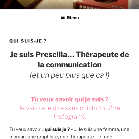
Aller
DOUZE12 THÉRAPIE
au
Menu
contenu
principal
QUI SUIS-JE ?
Je suis Prescilia… Thérapeute de
la communication
(et un peu plus que ça !)
Tu veux savoir qui je suis ?
Je vais te le dire sans chichi
(ni filtre
Instagram)
.
Tu veux savoir «
qui suis je ?
» … Je suis une femme, une
maman, une graphiste, une thérapeute… et une