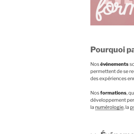
Pourquoi pa
Nos
événements
so
permettent de se re
des expériences enr
Nos
formations
, q
développement pers
la
numérologie
, la
p