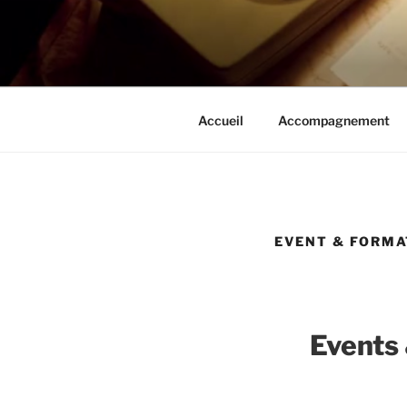
Aller
au
DOUZE12 
contenu
principal
Accueil
Accompagnement
EVENT & FORMA
Events 