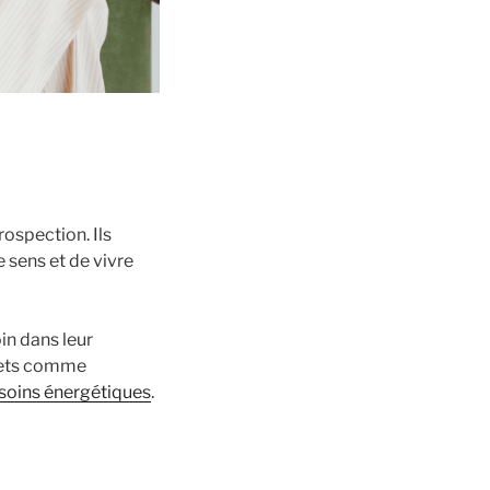
rospection. Ils
 sens et de vivre
oin dans leur
crets comme
soins énergétiques
.