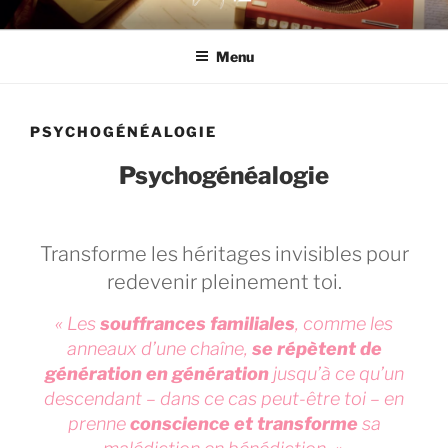
Aller
DOUZE12 THÉRAPIE
au
Menu
contenu
principal
PSYCHOGÉNÉALOGIE
Psychogénéalogie
Transforme les héritages invisibles pour
redevenir pleinement toi.
« Les
souffrances familiales
, comme les
anneaux d’une chaîne,
se répètent de
génération en génération
jusqu’à ce qu’un
descendant
– dans ce cas peut-être toi –
en
prenne
conscience et transforme
sa