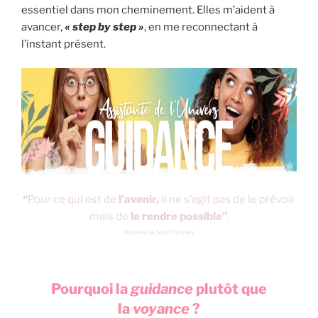
essentiel dans mon cheminement. Elles m’aident à
avancer,
« step by step »
, en me reconnectant à
l’instant présent.
“
Pour ce qui est de
l’avenir,
il ne s’agit pas de le prévoir
mais de
le rendre possible”
.
Antoine de Saint Exupéry
Pourquoi la
guidance
plutôt que
la
voyance
?